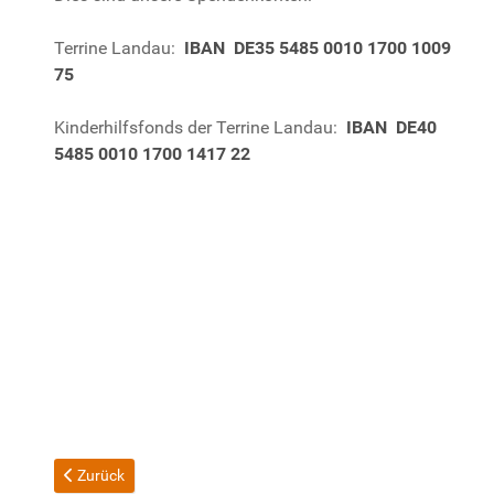
Terrine Landau:
IBAN DE35 5485 0010 1700 1009
75
Kinderhilfsfonds der Terrine Landau:
IBAN DE40
5485 0010 1700 1417 22
Vorheriger Beitrag: Willkommen bei der "Terrine Landau"
Zurück