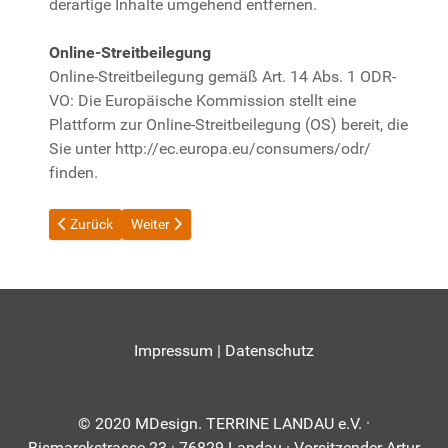
derartige Inhalte umgehend entfernen.
Online-Streitbeilegung
Online-Streitbeilegung gemäß Art. 14 Abs. 1 ODR-
VO: Die Europäische Kommission stellt eine
Plattform zur Online-Streitbeilegung (OS) bereit, die
Sie unter http://ec.europa.eu/consumers/odr/
finden.
Vorheriger Beitrag: Datenschutz
Nächster Beitrag: kinderhilfsfond
Zurück
Weiter
Impressum
|
Datenschutz
© 2020 MDesign. TERRINE LANDAU e.V. ·
Bismarckstrasse 23 · 76829 Landau · Vorsitzender Artur